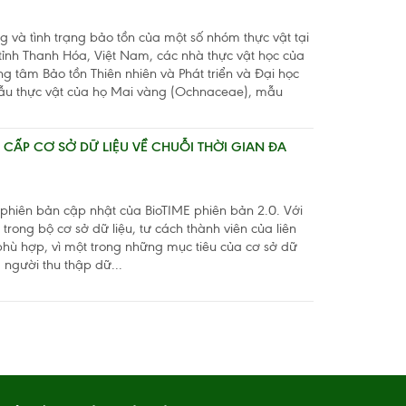
g và tình trạng bảo tồn của một số nhóm thực vật tại
 tỉnh Thanh Hóa, Việt Nam, các nhà thực vật học của
g tâm Bảo tồn Thiên nhiên và Phát triển và Đại học
u thực vật của họ Mai vàng (Ochnaceae), mẫu
 CẤP CƠ SỞ DỮ LIỆU VỀ CHUỖI THỜI GIAN ĐA
 phiên bản cập nhật của BioTIME phiên bản 2.0. Với
trong bộ cơ sở dữ liệu, tư cách thành viên của liên
hù hợp, vì một trong những mục tiêu của cơ sở dữ
 người thu thập dữ...