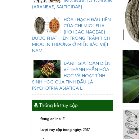
INDOPADILLA YORDON
(ARANEAE, SALTICIDAE)
HÓA THẠCH ĐẦU TIÊN
CỦA CHI MIQUELIA
(HỌ ICACINACEAE)
ĐƯỢC PHÁT HIỆN TRONG TRẦM TÍCH
MIOCEN THƯỢNG Ở MIỀN BẮC VIỆT
NAM
ĐÁNH GIÁ TOÀN DIỆN
VỀ THÀNH PHẦN HÓA
HỌC VÀ HOẠT TÍNH
SINH HỌC CỦA TINH DẦU LÁ
PSYCHOTRIA ASIATICA L.
Thống kê truy cập
Đang online:
21
Lượt truy cập trong ngày:
2517