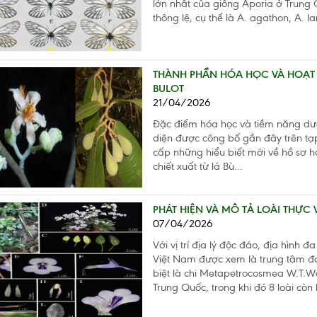
lớn nhất của giống Aporia ở Trung 
thông lệ, cụ thể là A. agathon, A. la
THÀNH PHẦN HÓA HỌC VÀ HOẠT 
BULOT
21/04/2026
Đặc điểm hóa học và tiềm năng dượ
diện được công bố gần đây trên tạp
cấp những hiểu biết mới về hồ sơ hó
chiết xuất từ lá Bù...
PHÁT HIỆN VÀ MÔ TẢ LOÀI THỰC
07/04/2026
Với vị trí địa lý độc đáo, địa hình 
Việt Nam được xem là trung tâm đa
biệt là chi Metapetrocosmea W.T.Wa
Trung Quốc, trong khi đó 8 loài còn l