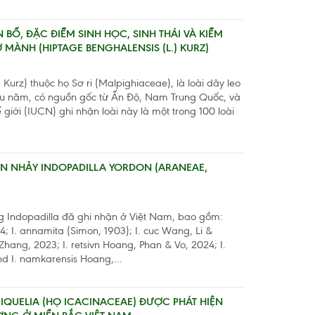
BỐ, ĐẶC ĐIỂM SINH HỌC, SINH THÁI VÀ KIỂM
Ơ MÀNH (HIPTAGE BENGHALENSIS (L.) KURZ)
Kurz) thuộc họ Sơ ri (Malpighiaceae), là loài dây leo
lâu năm, có nguồn gốc từ Ấn Độ, Nam Trung Quốc, và
giới (IUCN) ghi nhận loài này là một trong 100 loài
ỆN NHẢY INDOPADILLA YORDON (ARANEAE,
ng Indopadilla đã ghi nhận ở Việt Nam, bao gồm:
; I. annamita (Simon, 1903); I. cuc Wang, Li &
hang, 2023; I. retsivn Hoang, Phan & Vo, 2024; I.
d I. namkarensis Hoang,...
IQUELIA (HỌ ICACINACEAE) ĐƯỢC PHÁT HIỆN