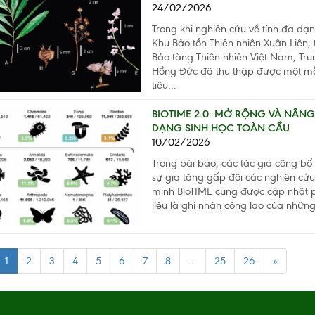
24/02/2026
Trong khi nghiên cứu về tính đa dạn
Khu Bảo tồn Thiên nhiên Xuân Liên,
Bảo tàng Thiên nhiên Việt Nam, Trun
Hồng Đức đã thu thập được một mẫ
tiêu...
BIOTIME 2.0: MỞ RỘNG VÀ NÂNG
DẠNG SINH HỌC TOÀN CẦU
10/02/2026
Trong bài báo, các tác giả công bố
sự gia tăng gấp đôi các nghiên cứu 
minh BioTIME cũng được cập nhật p
liệu là ghi nhận công lao của những
1
2
3
4
5
6
7
8
...
25
26
»