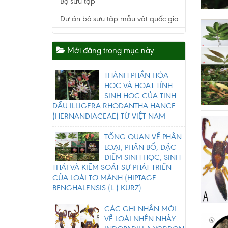
Bộ sưu tập
Dự án bộ sưu tập mẫu vật quốc gia
Mới đăng trong mục này
THÀNH PHẦN HÓA
HỌC VÀ HOẠT TÍNH
SINH HỌC CỦA TINH
DẦU ILLIGERA RHODANTHA HANCE
(HERNANDIACEAE) TỪ VIỆT NAM
TỔNG QUAN VỀ PHÂN
LOẠI, PHÂN BỐ, ĐẶC
ĐIỂM SINH HỌC, SINH
THÁI VÀ KIỂM SOÁT SỰ PHÁT TRIỂN
CỦA LOÀI TƠ MÀNH (HIPTAGE
BENGHALENSIS (L.) KURZ)
CÁC GHI NHẬN MỚI
VỀ LOÀI NHỆN NHẢY