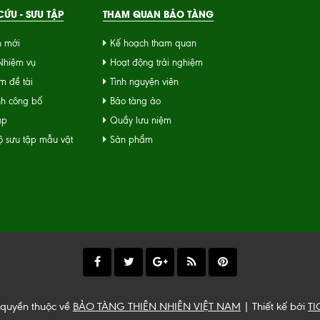
ỨU - SƯU TẬP
THAM QUAN BẢO TÀNG
n mới
Kế hoạch tham quan
 Nhiệm vụ
Hoạt động trải nghiệm
m đề tài
Tình nguyện viên
nh công bố
Bảo tàng ảo
ập
Quầy lưu niệm
 sưu tập mẫu vật
Sản phẩm
 quyền thuộc về
BẢO TÀNG THIÊN NHIÊN VIỆT NAM
| Thiết kế bởi
TI