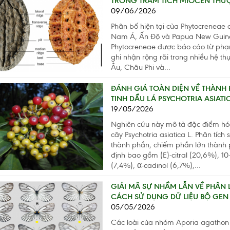
TRONG TRẦM TÍCH MIOCEN THƯỢ
09/06/2026
Phân bố hiện tại của Phytocreneae 
Nam Á, Ấn Độ và Papua New Guinea
Phytocreneae được báo cáo từ phạm
ghi nhận rộng rãi trong nhiều hệ 
Âu, Châu Phi và...
ĐÁNH GIÁ TOÀN DIỆN VỀ THÀNH
TINH DẦU LÁ PSYCHOTRIA ASIATIC
19/05/2026
Nghiên cứu này mô tả đặc điểm hóa
cây Psychotria asiatica L. Phân tíc
thành phần, chiếm phần lớn thành 
định bao gồm (E)-citral (20,6%), 10-
(7,4%), α-cadinol (6,7%),...
GIẢI MÃ SỰ NHẦM LẪN VỀ PHÂ
CÁCH SỬ DỤNG DỮ LIỆU BỘ GEN T
05/05/2026
Các loài của nhóm Aporia agathon 