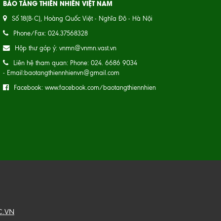
BẢO TÀNG THIÊN NHIÊN VIỆT NAM
Số 18(B-C), Hoàng Quốc Việt - Nghĩa Đô - Hà Nội
Phone/Fax: 024.37568328
Hộp thư góp ý: vnmn@vnmn.vast.vn
Liên hệ tham quan: Phone: 024. 6686 9034
- Email:baotangthiennhienvn@gmail.com
Facebook: www.facebook.com/baotangthiennhien
C.VN