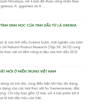
Quốc-Himalaya, với 4 loài đã được công nhận theo
rgeteaui, A. gigantea và A....
TÍNH SINH HỌC CỦA TINH DẦU TỪ LÁ GREWIA
c lý của tinh dầu Grewia bulot, một nghiên cứu toàn
 chí Natural Product Research (Tập 39, Số 12) cung
a thực vật và tiềm năng trị liệu của tinh dầu (EO)
 VẬT MỚI Ở MIỀN TRUNG VIỆT NAM
đa dạng và trải dài, cùng điều kiện khí hậu đa dạng,
 dạng của các loài thực vật họ Gesneriaceae, đặc
ng. Chi này bao gồm 12 loài, với 4 loài phân bố ở
ại là loài đặc hữu của Việt...