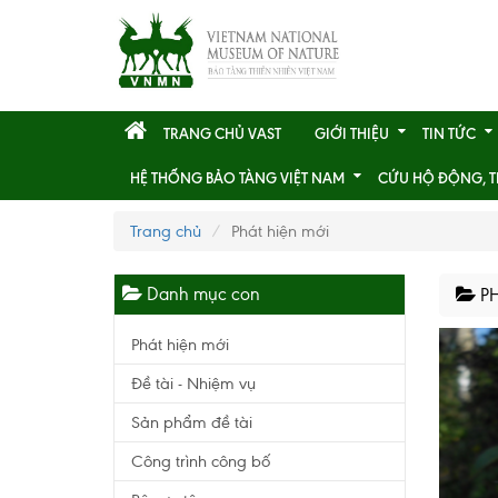
TRANG CHỦ VAST
GIỚI THIỆU
TIN TỨC
HỆ THỐNG BẢO TÀNG VIỆT NAM
CỨU HỘ ĐỘNG, T
Trang chủ
Phát hiện mới
Danh mục con
PH
Phát hiện mới
Đề tài - Nhiệm vụ
Sản phẩm đề tài
Công trình công bố