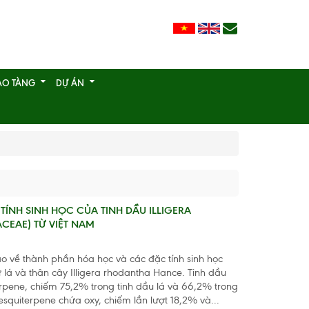
ẢO TÀNG
DỰ ÁN
ÍNH SINH HỌC CỦA TINH DẦU ILLIGERA
EAE) TỪ VIỆT NAM
o về thành phần hóa học và các đặc tính sinh học
ừ lá và thân cây Illigera rhodantha Hance. Tinh dầu
pene, chiếm 75,2% trong tinh dầu lá và 66,2% trong
sesquiterpene chứa oxy, chiếm lần lượt 18,2% và...