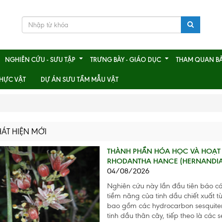
NGHIÊN CỨU - SƯU TẬP
TRƯNG BÀY - GIÁO DỤC
THAM QUAN B
HỰC VẬT
DỰ ÁN SƯU TẦM MẪU VẬT
ÁT HIỆN MỚI
THÀNH PHẦN HÓA HỌC VÀ HOẠT T
RHODANTHA HANCE (HERNANDIAC
04/08/2026
Nghiên cứu này lần đầu tiên báo cá
tiềm năng của tinh dầu chiết xuất t
bao gồm các hydrocarbon sesquiter
tinh dầu thân cây, tiếp theo là các 