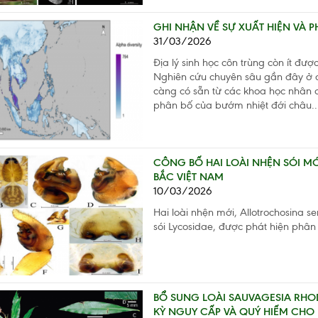
GHI NHẬN VỀ SỰ XUẤT HIỆN VÀ 
31/03/2026
Địa lý sinh học côn trùng còn ít đượ
Nghiên cứu chuyên sâu gần đây ở c
càng có sẵn từ các khoa học nhân d
phân bố của bướm nhiệt đới châu..
CÔNG BỐ HAI LOÀI NHỆN SÓI MỚ
BẮC VIỆT NAM
10/03/2026
Hai loài nhện mới, Allotrochosina s
sói Lycosidae, được phát hiện phân
BỔ SUNG LOÀI SAUVAGESIA RHO
KỲ NGUY CẤP VÀ QUÝ HIẾM CHO 