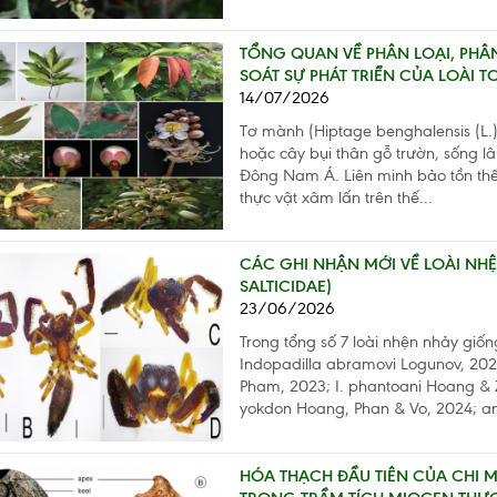
TỔNG QUAN VỀ PHÂN LOẠI, PHÂN 
SOÁT SỰ PHÁT TRIỂN CỦA LOÀI T
14/07/2026
Tơ mành (Hiptage benghalensis (L.) 
hoặc cây bụi thân gỗ trườn, sống 
Đông Nam Á. Liên minh bảo tồn thế 
thực vật xâm lấn trên thế...
CÁC GHI NHẬN MỚI VỀ LOÀI NH
SALTICIDAE)
23/06/2026
Trong tổng số 7 loài nhện nhảy giố
Indopadilla abramovi Logunov, 2024
Pham, 2023; I. phantoani Hoang & Z
yokdon Hoang, Phan & Vo, 2024; an
HÓA THẠCH ĐẦU TIÊN CỦA CHI M