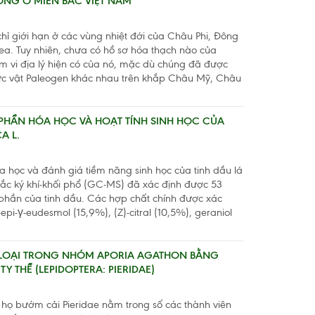
NG Ở MIỀN BẮC VIỆT NAM
chỉ giới hạn ở các vùng nhiệt đới của Châu Phi, Đông
. Tuy nhiên, chưa có hồ sơ hóa thạch nào của
 vi địa lý hiện có của nó, mặc dù chúng đã được
thực vật Paleogen khác nhau trên khắp Châu Mỹ, Châu
 PHẦN HÓA HỌC VÀ HOẠT TÍNH SINH HỌC CỦA
A L.
 học và đánh giá tiềm năng sinh học của tinh dầu lá
h sắc ký khí-khối phổ (GC-MS) đã xác định được 53
phần của tinh dầu. Các hợp chất chính được xác
epi-γ-eudesmol (15,9%), (Z)-citral (10,5%), geraniol
N LOẠI TRONG NHÓM APORIA AGATHON BẰNG
Y THỂ (LEPIDOPTERA: PIERIDAE)
họ bướm cải Pieridae nằm trong số các thành viên