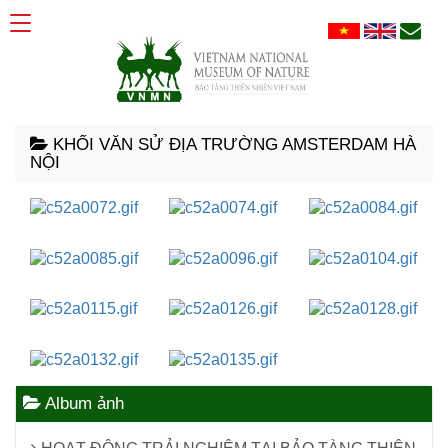
KHỐI VĂN SỬ ĐỊA TRƯỜNG AMSTERDAM HÀ
NỘI
xem
xem
xem
xem
xem
xem
xem
xem
xem
xem
xem
Album ảnh