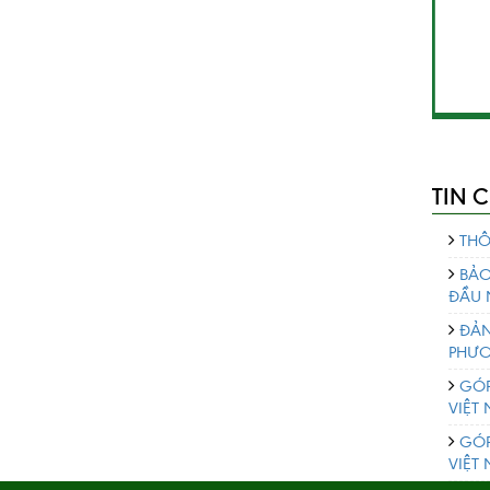
TIN 
THÔ
BẢO
ĐẦU 
ĐẢN
PHƯƠ
GÓP
VIỆT
GÓP
VIỆT