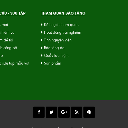
ỨU - SƯU TẬP
THAM QUAN BẢO TÀNG
n mới
Kế hoạch tham quan
 Nhiệm vụ
Hoạt động trải nghiệm
m đề tài
Tình nguyện viên
nh công bố
Bảo tàng ảo
ập
Quầy lưu niệm
 sưu tập mẫu vật
Sản phẩm