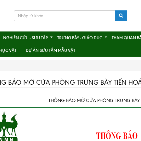
NGHIÊN CỨU - SƯU TẬP
TRƯNG BÀY - GIÁO DỤC
THAM QUAN B
HỰC VẬT
DỰ ÁN SƯU TẦM MẪU VẬT
G BÁO MỞ CỬA PHÒNG TRƯNG BÀY TIẾN HOÁ 
THÔNG BÁO MỞ CỬA PHÒNG TRƯNG BÀY T