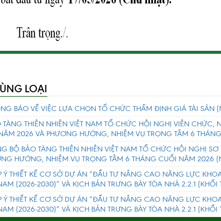
CÙNG LOẠI
NG BÁO VỀ VIỆC LỰA CHỌN TỔ CHỨC THẨM ĐỊNH GIÁ TÀI SẢN
(
 TÀNG THIÊN NHIÊN VIỆT NAM TỔ CHỨC HỘI NGHỊ VIÊN CHỨC,
NĂM 2026 VÀ PHƯƠNG HƯỚNG, NHIỆM VỤ TRỌNG TÂM 6 THÁNG
G BỘ BẢO TÀNG THIÊN NHIÊN VIỆT NAM TỔ CHỨC HỘI NGHỊ SƠ
NG HƯỚNG, NHIỆM VỤ TRỌNG TÂM 6 THÁNG CUỐI NĂM 2026
(
 Ý THIẾT KẾ CƠ SỞ DỰ ÁN “ĐẦU TƯ NÂNG CAO NĂNG LỰC KHO
 NAM (2026-2030)” VÀ KỊCH BẢN TRƯNG BÀY TÒA NHÀ 2.2.1 (KHỐ
 Ý THIẾT KẾ CƠ SỞ DỰ ÁN “ĐẦU TƯ NÂNG CAO NĂNG LỰC KHO
 NAM (2026-2030)” VÀ KỊCH BẢN TRƯNG BÀY TÒA NHÀ 2.2.1 (KHỐ