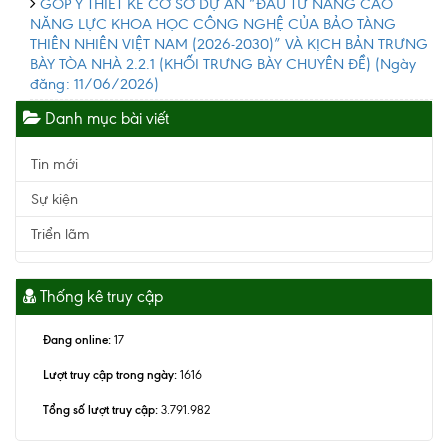
GÓP Ý THIẾT KẾ CƠ SỞ DỰ ÁN “ĐẦU TƯ NÂNG CAO
NĂNG LỰC KHOA HỌC CÔNG NGHỆ CỦA BẢO TÀNG
THIÊN NHIÊN VIỆT NAM (2026-2030)” VÀ KỊCH BẢN TRƯNG
BÀY TÒA NHÀ 2.2.1 (KHỐI TRƯNG BÀY CHUYÊN ĐỀ)
(Ngày
đăng: 11/06/2026)
Danh mục bài viết
Tin mới
Sự kiện
Triển lãm
Thống kê truy cập
Đang online:
17
Lượt truy cập trong ngày:
1616
Tổng số lượt truy cập:
3.791.982