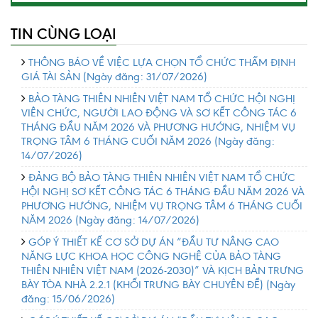
TIN CÙNG LOẠI
THÔNG BÁO VỀ VIỆC LỰA CHỌN TỔ CHỨC THẨM ĐỊNH
GIÁ TÀI SẢN
(Ngày đăng: 31/07/2026)
BẢO TÀNG THIÊN NHIÊN VIỆT NAM TỔ CHỨC HỘI NGHỊ
VIÊN CHỨC, NGƯỜI LAO ĐỘNG VÀ SƠ KẾT CÔNG TÁC 6
THÁNG ĐẦU NĂM 2026 VÀ PHƯƠNG HƯỚNG, NHIỆM VỤ
TRỌNG TÂM 6 THÁNG CUỐI NĂM 2026
(Ngày đăng:
14/07/2026)
ĐẢNG BỘ BẢO TÀNG THIÊN NHIÊN VIỆT NAM TỔ CHỨC
HỘI NGHỊ SƠ KẾT CÔNG TÁC 6 THÁNG ĐẦU NĂM 2026 VÀ
PHƯƠNG HƯỚNG, NHIỆM VỤ TRỌNG TÂM 6 THÁNG CUỐI
NĂM 2026
(Ngày đăng: 14/07/2026)
GÓP Ý THIẾT KẾ CƠ SỞ DỰ ÁN “ĐẦU TƯ NÂNG CAO
NĂNG LỰC KHOA HỌC CÔNG NGHỆ CỦA BẢO TÀNG
THIÊN NHIÊN VIỆT NAM (2026-2030)” VÀ KỊCH BẢN TRƯNG
BÀY TÒA NHÀ 2.2.1 (KHỐI TRƯNG BÀY CHUYÊN ĐỀ)
(Ngày
đăng: 15/06/2026)