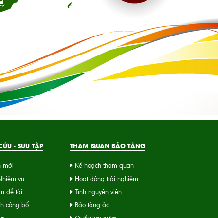
ỨU - SƯU TẬP
THAM QUAN BẢO TÀNG
n mới
Kế hoạch tham quan
 Nhiệm vụ
Hoạt động trải nghiệm
m đề tài
Tình nguyện viên
nh công bố
Bảo tàng ảo