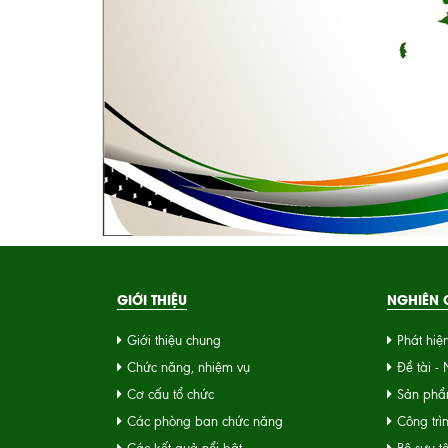
GIỚI THIỆU
NGHIÊN C
Giới thiệu chung
Phát hiệ
Chức năng, nhiệm vụ
Đề tài -
Cơ cấu tổ chức
Sản phẩ
Các phòng ban chức năng
Công trì