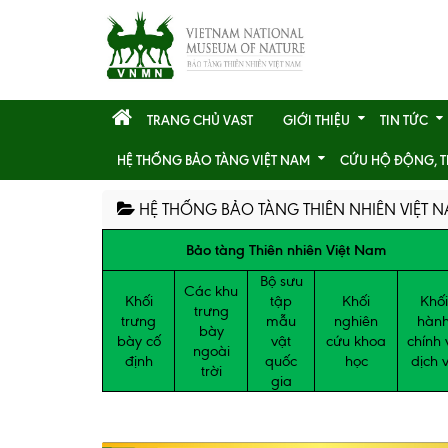
TRANG CHỦ VAST
GIỚI THIỆU
TIN TỨC
HỆ THỐNG BẢO TÀNG VIỆT NAM
CỨU HỘ ĐỘNG, T
HỆ THỐNG BẢO TÀNG THIÊN NHIÊN VIỆT 
Bảo tàng Thiên nhiên Việt Nam
Bộ sưu
Các khu
Khối
tập
Khối
Khối
trưng
trưng
mẫu
nghiên
hàn
bày
bày cố
vật
cứu khoa
chính 
ngoài
định
quốc
học
dịch 
trời
gia