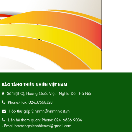
BẢO TÀNG THIÊN NHIÊN VIỆT NAM
Số 18(B-C), Hoàng Quốc Việt - Nghĩa Đô - Hà Nội
Phone/Fax: 024.37568328
Hộp thư góp ý: vnmn@vnmn.vast.vn
Liên hệ tham quan: Phone: 024. 6686 9034
- Email:baotangthiennhienvn@gmail.com