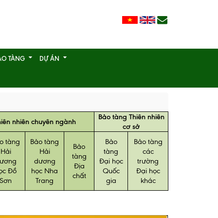
ẢO TÀNG
DỰ ÁN
Bảo tàng Thiên nhiên
hiên nhiên chuyên ngành
cơ sở
o tàng
Bảo tàng
Bảo
Bảo tàng
Bảo
Hải
Hải
tàng
các
tàng
ương
dương
Đại học
trường
Địa
ọc
Đồ
học Nha
Quốc
Đại học
chất
Sơn
Trang
gia
khác