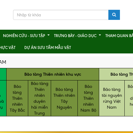
NGHIÊN CỨU - SƯU TẬP
TRƯNG BÀY - GIÁO DỤC
THAM QUAN B
HỰC VẬT
DỰ ÁN SƯU TẦM MẪU VẬT
NAM
Bảo tàng Thiên nhiên khu vực
Bảo tàng T
Bảo tàng
Bảo
Bảo
Bả
Thiên
Bảo tàng
Bảo tàng
tàng
tàng
h
nhiên
Thiên nhiên
tài nguyên
Thiên
Thiên
d
và
duyên
Tây
rừng Việt
nhiên
nhiên
h
vụ
hải miền
Nguyên
Nam
Tây Bắc
Nam Bộ
Trung