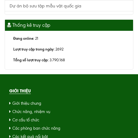
Dự án bộ sưu tập mẫu vật quốc gia
Thống kê truy cập
Đang online:
21
Lượt truy cập trong ngày:
2692
Tổng số lượt truy cập:
3.790.168
GIỚI THIỆU
Giới thiệu chung
Chức năng, nhiệm vụ
Cơ cấu tổ chức
Các phòng ban chức năng
Các kết quả nổi bật