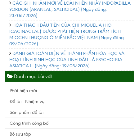
CÁC GHI NHẬN MỚI VỀ LOÀI NHỆN NHẢY INDOPADILLA
YORDON (ARANEAE, SALTICIDAE)
(Ngày đăng:
23/06/2026)
HÓA THẠCH ĐẦU TIÊN CỦA CHI MIQUELIA (HỌ
ICACINACEAE) ĐƯỢC PHÁT HIỆN TRONG TRẦM TÍCH
MIOCEN THƯỢNG Ở MIỀN BẮC VIỆT NAM
(Ngày đăng:
09/06/2026)
ĐÁNH GIÁ TOÀN DIỆN VỀ THÀNH PHẦN HÓA HỌC VÀ
HOẠT TÍNH SINH HỌC CỦA TINH DẦU LÁ PSYCHOTRIA
ASIATICA L.
(Ngày đăng: 19/05/2026)
Danh mục bài viết
Phát hiện mới
Đề tài - Nhiệm vụ
Sản phẩm đề tài
Công trình công bố
Bộ sưu tập