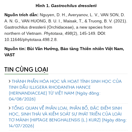
Hình 1.
Gastrochilus dresslerii
Nguồn trích dẫn:
Nguyen, D. H., Averyanov, L. V., VAN SON, D.
A. N. G., VAN HUONG, B. U. I., Maisak, T., & Truong, B. V. (2021).
Gastrochilus dresslerii (Orchidaceae), a new species from
northern of Vietnam.
Phytotaxa
,
498
(2), 145-149
. DOI:
10.11646/phytotaxa.498.2.8.
Nguồn tin: Bùi Văn Hướng, Bảo tàng Thiên nhiên Việt Nam,
VAST
TIN CÙNG LOẠI
THÀNH PHẦN HÓA HỌC VÀ HOẠT TÍNH SINH HỌC CỦA
TINH DẦU ILLIGERA RHODANTHA HANCE
(HERNANDIACEAE) TỪ VIỆT NAM
(Ngày đăng:
04/08/2026)
TỔNG QUAN VỀ PHÂN LOẠI, PHÂN BỐ, ĐẶC ĐIỂM SINH
HỌC, SINH THÁI VÀ KIỂM SOÁT SỰ PHÁT TRIỂN CỦA LOÀI
TƠ MÀNH (HIPTAGE BENGHALENSIS (L.) KURZ)
(Ngày đăng:
14/07/2026)