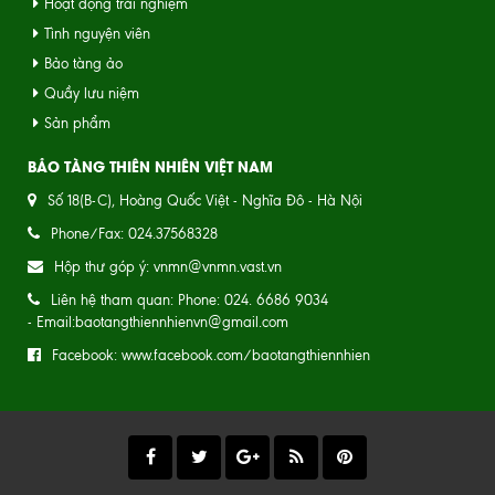
Hoạt động trải nghiệm
Tình nguyện viên
Bảo tàng ảo
Quầy lưu niệm
Sản phẩm
BẢO TÀNG THIÊN NHIÊN VIỆT NAM
Số 18(B-C), Hoàng Quốc Việt - Nghĩa Đô - Hà Nội
Phone/Fax: 024.37568328
Hộp thư góp ý: vnmn@vnmn.vast.vn
Liên hệ tham quan: Phone: 024. 6686 9034
- Email:baotangthiennhienvn@gmail.com
Facebook: www.facebook.com/baotangthiennhien