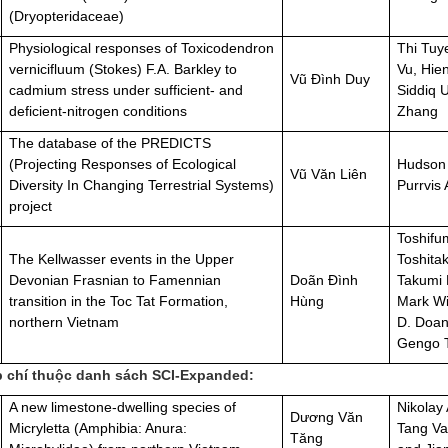
(Dryopteridaceae)
Physiological responses of Toxicodendron
Thi Tuy
vernicifluum (Stokes) F.A. Barkley to
Vu, Hie
Vũ Đình Duy
cadmium stress under sufficient- and
Siddiq 
deficient-nitrogen conditions
Zhang
The database of the PREDICTS
(Projecting Responses of Ecological
Hudson 
Vũ Văn Liên
Diversity In Changing Terrestrial Systems)
Purrvis 
project
Toshifu
The Kellwasser events in the Upper
Toshita
Devonian Frasnian to Famennian
Doãn Đình
Takumi 
transition in the Toc Tat Formation,
Hùng
Mark Wi
northern Vietnam
D. Doan
Gengo T
p chí thuộc danh sách SCI-Expanded:
A new limestone-dwelling species of
Nikolay
Dương Văn
Micryletta (Amphibia: Anura:
Tang Va
Tăng