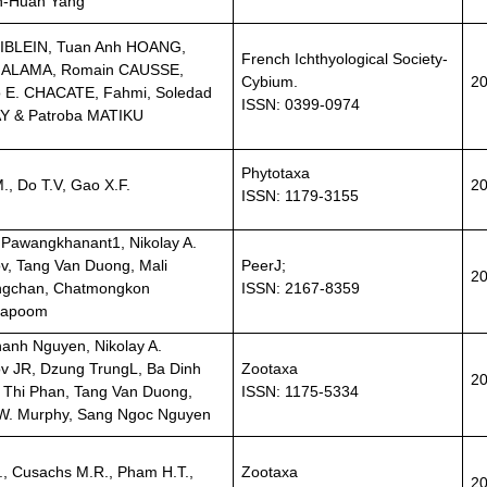
n-Huan Yang
UIBLEIN, Tuan Anh HOANG,
French Ichthyological Society-
s ALAMA, Romain CAUSSE,
Cybium.
2
 E. CHACATE, Fahmi, Soledad
ISSN: 0399-0974
Y & Patroba MATIKU
Phytotaxa
., Do T.V, Gao X.F.
2
ISSN: 1179-3155
 Pawangkhanant1, Nikolay A.
v, Tang Van Duong, Mali
PeerJ;
2
ngchan, Chatmongkon
ISSN: 2167-8359
napoom
anh Nguyen, Nikolay A.
v JR, Dzung TrungL, Ba Dinh
Zootaxa
2
 Thi Phan, Tang Van Duong,
ISSN: 1175-5334
W. Murphy, Sang Ngoc Nguyen
., Cusachs M.R., Pham H.T.,
Zootaxa
2