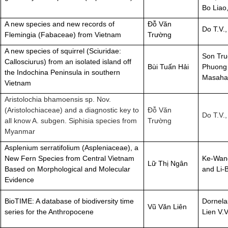
Bo Liao
A new species and new records of
Đỗ Văn
Do T.V.,
Flemingia (Fabaceae) from Vietnam
Trường
A new species of squirrel (Sciuridae:
Son Tru
Callosciurus) from an isolated island off
Bùi Tuấn Hải
Phuong 
the Indochina Peninsula in southern
Masaha
Vietnam
Aristolochia bhamoensis sp. Nov.
(Aristolochiaceae) and a diagnostic key to
Đỗ Văn
Do T.V.,
all know A. subgen. Siphisia species from
Trường
Myanmar
Asplenium serratifolium (Aspleniaceae), a
New Fern Species from Central Vietnam
Ke-Wang
Lữ Thị Ngân
Based on Morphological and Molecular
and Li-
Evidence
BioTIME: A database of biodiversity time
Dornela
Vũ Văn Liên
series for the Anthropocene
Lien V.V