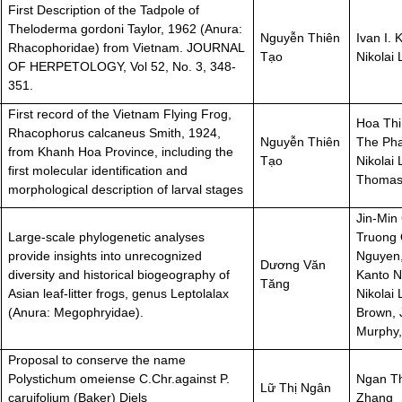
First Description of the Tadpole of
Theloderma gordoni Taylor, 1962 (Anura:
Nguyễn Thiên
Ivan I. 
Rhacophoridae) from Vietnam. JOURNAL
Tạo
Nikolai
OF HERPETOLOGY, Vol 52, No. 3, 348-
351.
First record of the Vietnam Flying Frog,
Hoa Thi
Rhacophorus calcaneus Smith, 1924,
Nguyễn Thiên
The Ph
from Khanh Hoa Province, including the
Tạo
Nikolai
first molecular identification and
Thomas 
morphological description of larval stages
Jin-Min 
Large-scale phylogenetic analyses
Truong
provide insights into unrecognized
Nguyen,
Dương Văn
diversity and historical biogeography of
Kanto N
Tăng
Asian leaf-litter frogs, genus Leptolalax
Nikolai 
(Anura: Megophryidae).
Brown, 
Murphy,
Proposal to conserve the name
Polystichum omeiense C.Chr.against P.
Ngan Th
Lữ Thị Ngân
caruifolium (Baker) Diels
Zhang