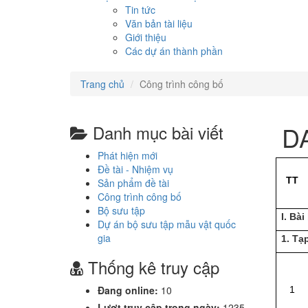
Tin tức
Văn bản tài liệu
Giới thiệu
Các dự án thành phần
Trang chủ
Công trình công bố
D
Danh mục bài viết
Phát hiện mới
Đề tài - Nhiệm vụ
TT
Sản phẩm đề tài
Công trình công bố
Bộ sưu tập
I. Bài
Dự án bộ sưu tập mẫu vật quốc
gia
1. Tạ
Thống kê truy cập
Đang online:
10
1
Lượt truy cập trong ngày:
1235