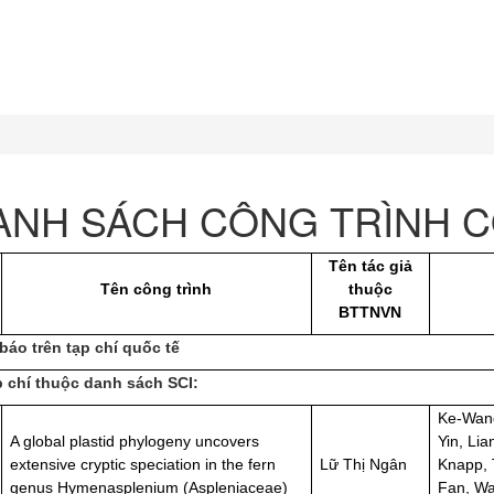
ANH SÁCH CÔNG TRÌNH C
Tên tác giả
Tên công trình
thuộc
BTTNVN
 báo trên tạp chí quốc tế
p chí thuộc danh sách SCI:
Ke-Wang
A global plastid phylogeny uncovers
Yin, Li
extensive cryptic speciation in the fern
Lữ Thị Ngân
Knapp, 
genus Hymenasplenium (Aspleniaceae)
Fan, Wa