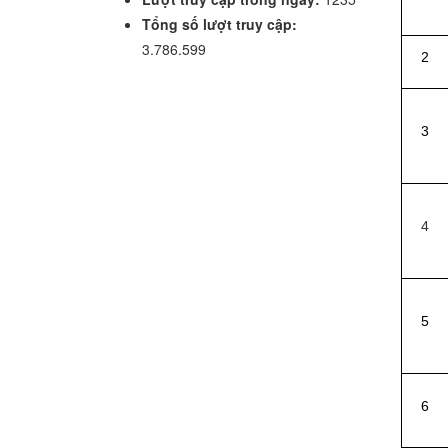
Tổng số lượt truy cập:
3.786.599
2
3
4
5
6