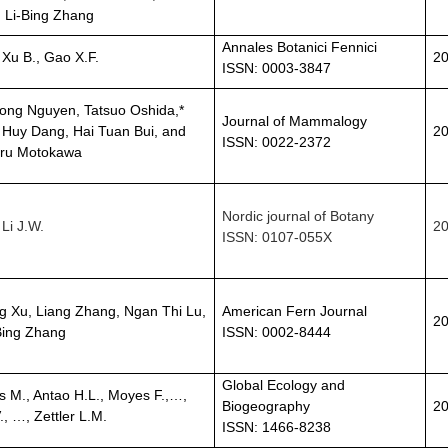
, Li-Bing Zhang
Annales Botanici Fennici
 Xu B., Gao X.F.
2
ISSN: 0003-3847
ong Nguyen, Tatsuo Oshida,*
Journal of Mammalogy
Huy Dang, Hai Tuan Bui, and
2
ISSN: 0022-2372
ru Motokawa
Nordic journal of Botany
 Li J.W.
2
ISSN: 0107-055X
 Xu, Liang Zhang, Ngan Thi Lu,
American Fern Journal
2
Bing Zhang
ISSN: 0002-8444
Global Ecology and
s M., Antao H.L., Moyes F.,…,
Biogeography
2
., …, Zettler L.M.
ISSN: 1466-8238