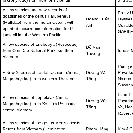
Microhylidae) from northern Vietnam
and Jia
A new species and new records of
Franz 
goatfishes of the genus Parupeneus
Hoàng Tuấn
Ulysse
(Mullidae) from the Indian Ocean, with
Anh
Osvaldo
updated occurrence information for P.
GARIBA
jansenii inn the Western Pacific
A new species of Eriobotrya (Rosaceae)
Đỗ Văn
from Con Dao National Park, southern
Idress M
Trường
Vietnam
Parinya
A New Species of Leptobrachium (Anura,
Dương Văn
Poyarko
Megophryidae) from western Thailand.
Tăng
Naidua
Suwan
Luan Th
A new species of Leptolalax (Anura:
Dương Văn
Poyarko
Megophryidae) from Son Tra Peninsula,
Tăng
Vo, Hoa
central Vietnam.
Robert 
A new species of the genus Mecistoscelis
Reuter from Vietnam (Hemiptera:
Phạm Hồng
Kim J.G