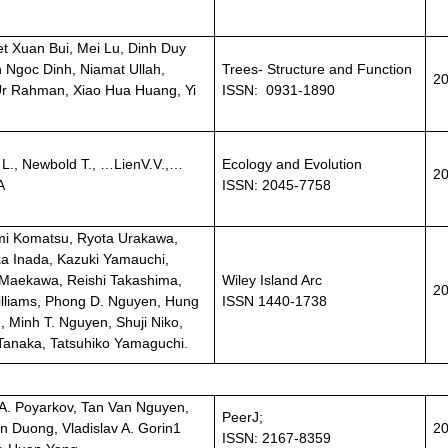
et Xuan Bui, Mei Lu, Dinh Duy
n Ngoc Dinh, Niamat Ullah,
Trees- Structure and Function
2
Ur Rahman, Xiao Hua Huang, Yi
ISSN: 0931-1890
L., Newbold T., …LienV.V.,…
Ecology and Evolution
2
A
ISSN: 2045-7758
mi Komatsu, Ryota Urakawa,
ka Inada, Kazuki Yamauchi,
Maekawa, Reishi Takashima,
Wiley Island Arc
2
lliams, Phong D. Nguyen, Hung
ISSN 1440-1738
, Minh T. Nguyen, Shuji Niko,
anaka, Tatsuhiko Yamaguchi.
 A. Poyarkov, Tan Van Nguyen,
PeerJ;
n Duong, Vladislav A. Gorin1
2
ISSN: 2167-8359