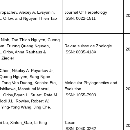
Kropachev, Alexey A. Evsyunin,
Journal Of Herpetology
2
 L. Orlov, and Nguyen Thien Tao
ISSN: 0022-1511
 Ninh, Tao Thien Nguyen, Cuong
am, Truong Quang Nguyen,
Revue suisse de Zoologie
2
 L. Orlov, Anna Rauhaus &
ISSN: 0035-418X
Ziegler
Chen, Nikolay A. Poyarkov Jr, ...
 Quang Nguyen, Sang Ngoc
 Tang Van Duong, Koshiro Eto,
Molecular Phylogenetics and
ishikawa, Masafumi Matsui,
Evolution
2
L. Orlov,Bryan L. Stuart, Rafe M.
ISSN: 1055-7903
Jodi J.L. Rowley, Robert W.
 Ying-Yong Wang, Jing Che.
i Lu, Xinfen_Gao, Li-Bing
Taxon
2
ISSN‎: ‎0040-0262