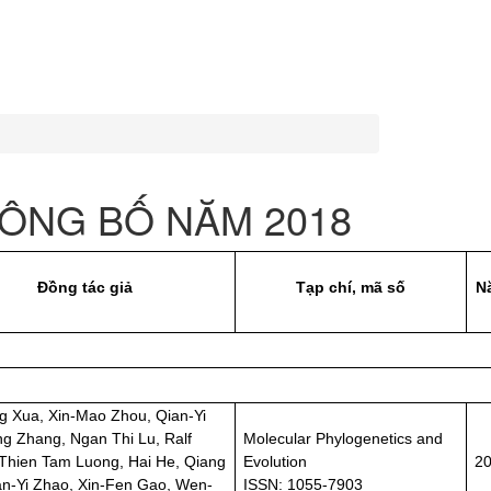
ÔNG BỐ NĂM 2018
Đồng tác giả
Tạp chí, mã số
N
 Xua, Xin-Mao Zhou, Qian-Yi
ang Zhang, Ngan Thi Lu, Ralf
Molecular Phylogenetics and
Thien Tam Luong, Hai He, Qiang
Evolution
2
n-Yi Zhao, Xin-Fen Gao, Wen-
ISSN: 1055-7903