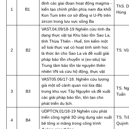
định các giai đoạn hoạt động magma -
ThS. 
1
B1
kiến tạo chính phần phía nam địa khối
Hùng
Kon Tum trên cơ sở đồng vị U-Pb trên
zircon trong lưu vực sông Ba
VAST,04,09/18-19 Nghiên cứu tính đa
dạng thực vật tại Khu bảo tồn Sao La,
tỉnh Thừa Thiên - Huế, tìm kiếm một
số loài thực vạt có hoạt tính sinh học
2
B2
TS. Vũ
là thức ăn cho Sao La và đề xuất giải
pháp bảo tồn chuyển vị (ex-situ) tại
Trung tâm bảo tồn tài nguyên thiên
nhiên VN và cứu hộ động, thực vật
VAST05.06/17-18. Nghiên cứu lượng
giá một số cảnh quan núi lửa đặc
TS. N
3
B3
trưng khu vực Tây Nguyên và đề xuất
Tuấn
các giải pháp bảo tồn, tôn tạo cho
phát triển du lịch.
UDPTCN,01/18-19 Nghiên cứu phát
triển công nghệ 3D ứng dụng sản xuất
TS. Tr
4
B4
bê tông xi măng trong công trình
Quỳnh