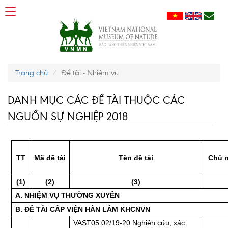
Trang chủ
Đề tài - Nhiệm vụ
DANH MỤC CÁC ĐỀ TÀI THUỘC CÁC
NGUỒN SỰ NGHIỆP 2018
TT
Mã đề tài
Tên đề tài
Chủ n
(1)
(2)
(3)
A. NHIỆM VỤ THƯỜNG XUYÊN
B. ĐỀ TÀI CẤP VIỆN HÀN LÂM KHCNVN
VAST05.02/19-20 Nghiên cứu, xác