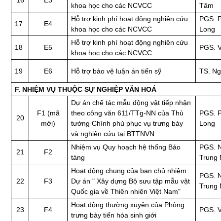
khoa học cho các NCVCC
Tâm
Hỗ trợ kinh phí hoạt động nghiên cứu
PGS. 
17
E4
khoa học cho các NCVCC
Long
Hỗ trợ kinh phí hoạt động nghiên cứu
18
E5
PGS. V
khoa học cho các NCVCC
19
E6
Hỗ trợ bảo vệ luận án tiến sỹ
TS. Ng
F. NHIỆM VỤ THUỘC SỰ NGHIỆP VĂN HOÁ
Dự án chế tác mẫu động vật tiếp nhận
F1 (mã
theo công văn 611/TTg-NN của Thủ
PGS. 
20
mới)
tướng Chính phủ phục vụ trưng bày
Long
và nghiên cứu tại BTTNVN
Nhiệm vụ Quy hoạch hệ thống Bảo
PGS. 
21
F2
tàng
Trung 
Hoạt động chung của ban chủ nhiệm
PGS. 
22
F3
Dự án " Xây dựng Bộ sưu tập mẫu vật
Trung 
Quốc gia về Thiên nhiên Việt Nam"
Hoạt động thường xuyên của Phòng
23
F4
PGS. V
trưng bày tiến hóa sinh giới