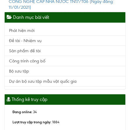
CÔNG NGHỆ CẤP NHÀ NƯỚC TN17/T06
(Ngày đăng:
11/01/2021)
Danh mục bài viết
Phát hiện mới
Đề tài - Nhiệm vụ
Sản phẩm đề tài
Công trình công bố
Bộ sưu tập
Dự án bộ sưu tập mẫu vật quốc gia
Thống kê truy cập
Đang online:
34
Lượt truy cập trong ngày:
1884