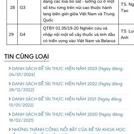
dạng các loài bò sát - lưỡng cư ở một
TS. Ng
28
G3
số khu rừng trên núi cao thuộc hành
Tạo
lang biên giới giữa Việt Nam và Trung
Quốc
QTBY 01.05/19-20 Nghiên cứu và
TS. L
29
G4
nhập nội một số cây thuốc và tinh dầu
Anh
có triển vọng vào Việt Nam và Belarus
TIN CÙNG LOẠI
DANH SÁCH ĐỀ TÀI THỰC HIỆN NĂM 2023
(Ngày đăng:
04/01/2024)
DANH SÁCH ĐỀ TÀI THỰC HIỆN NĂM 2022
(Ngày đăng:
28/12/2022)
DANH SÁCH ĐỀ TÀI THỰC HIỆN NĂM 2021
(Ngày đăng:
15/01/2022)
DANH SÁCH ĐỀ TÀI THỰC HIỆN NĂM 2020
(Ngày đăng:
18/02/2021)
NHỮNG THÀNH CÔNG NỔI BẬT CỦA ĐỀ TÀI KHOA HỌC