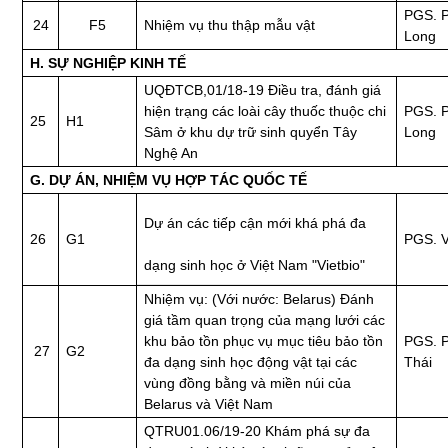
PGS. 
24
F5
Nhiệm vụ thu thập mẫu vật
Long
H. SỰ NGHIỆP KINH TẾ
UQĐTCB,01/18-19 Điều tra, đánh giá
hiện trạng các loài cây thuốc thuộc chi
PGS. 
25
H1
Sâm ở khu dự trữ sinh quyển Tây
Long
Nghệ An
G. DỰ ÁN, NHIỆM VỤ HỢP TÁC QUỐC TẾ
Dự án các tiếp cận mới khá phá đa
26
G1
PGS. V
dạng sinh học ở Việt Nam "Vietbio"
Nhiệm vụ: (Với nước: Belarus) Đánh
giá tầm quan trọng của mạng lưới các
khu bảo tồn phục vụ mục tiêu bảo tồn
PGS. 
27
G2
đa dạng sinh học động vật tại các
Thái
vùng đồng bằng và miền núi của
Belarus và Việt Nam
QTRU01.06/19-20 Khám phá sự đa