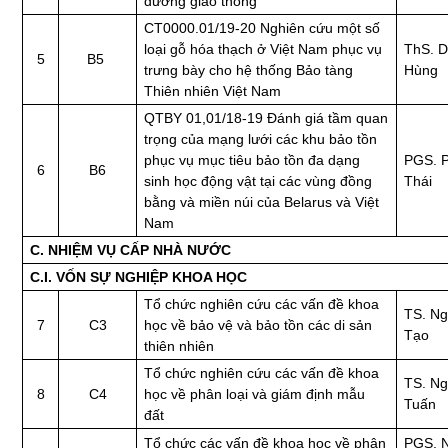
đường giao thông
CT0000.01/19-20 Nghiên cứu một số
loại gỗ hóa thạch ở Việt Nam phục vụ
ThS. 
5
B5
trưng bày cho hệ thống Bảo tàng
Hùng
Thiên nhiên Việt Nam
QTBY 01,01/18-19 Đánh giá tầm quan
trọng của mạng lưới các khu bảo tồn
phục vụ mục tiêu bảo tồn đa dạng
PGS. 
6
B6
sinh học động vật tại các vùng đồng
Thái
bằng và miền núi của Belarus và Việt
Nam
C. NHIỆM VỤ CẤP NHÀ NƯỚC
C.I. VỐN SỰ NGHIỆP KHOA HỌC
Tổ chức nghiên cứu các vấn đề khoa
TS. Ng
7
C3
học về bảo vệ và bảo tồn các di sản
Tạo
thiên nhiên
Tổ chức nghiên cứu các vấn đề khoa
TS. N
8
C4
học về phân loại và giám định mẫu
Tuấn
đất
Tổ chức các vấn đề khoa học về phân
PGS. 