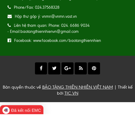
Phone/Fax: 024.37568328
Hộp thư góp ý: vnmn@vnmn.vast.vn
Liên hệ tham quan: Phone: 024. 6686 9034
- Email:baotangthiennhienvn@gmail.com
Facebook: www.facebook.com/baotangthiennhien
Bản quyền thuộc về
BẢO TÀNG THIÊN NHIÊN VIỆT NAM
| Thiết kế
bởi
TIC.VN
Đã kết nối EMC