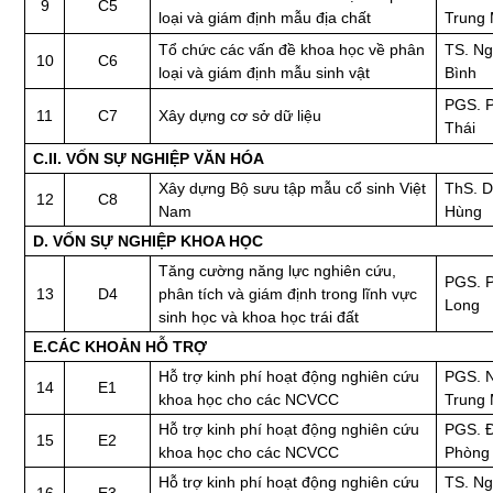
9
C5
loại và giám định mẫu địa chất
Trung 
Tổ chức các vấn đề khoa học về phân
TS. N
10
C6
loại và giám định mẫu sinh vật
Bình
PGS. 
11
C7
Xây dựng cơ sở dữ liệu
Thái
C.II. VỐN SỰ NGHIỆP VĂN HÓA
Xây dựng Bộ sưu tập mẫu cổ sinh Việt
ThS. 
12
C8
Nam
Hùng
D. VỐN SỰ NGHIỆP KHOA HỌC
Tăng cường năng lực nghiên cứu,
PGS. 
13
D4
phân tích và giám định trong lĩnh vực
Long
sinh học và khoa học trái đất
E.CÁC KHOẢN HỖ TRỢ
Hỗ trợ kinh phí hoạt động nghiên cứu
PGS. 
14
E1
khoa học cho các NCVCC
Trung 
Hỗ trợ kinh phí hoạt động nghiên cứu
PGS. Đ
15
E2
khoa học cho các NCVCC
Phòng
Hỗ trợ kinh phí hoạt động nghiên cứu
TS. N
16
E3