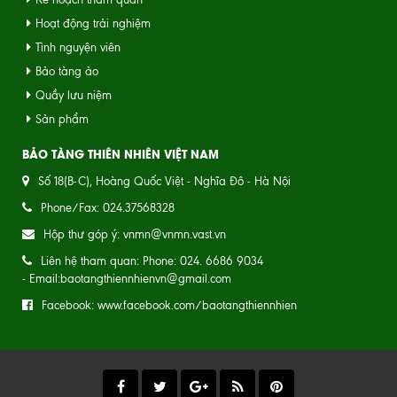
Hoạt động trải nghiệm
Tình nguyện viên
Bảo tàng ảo
Quầy lưu niệm
Sản phẩm
BẢO TÀNG THIÊN NHIÊN VIỆT NAM
Số 18(B-C), Hoàng Quốc Việt - Nghĩa Đô - Hà Nội
Phone/Fax: 024.37568328
Hộp thư góp ý: vnmn@vnmn.vast.vn
Liên hệ tham quan: Phone: 024. 6686 9034
- Email:baotangthiennhienvn@gmail.com
Facebook: www.facebook.com/baotangthiennhien