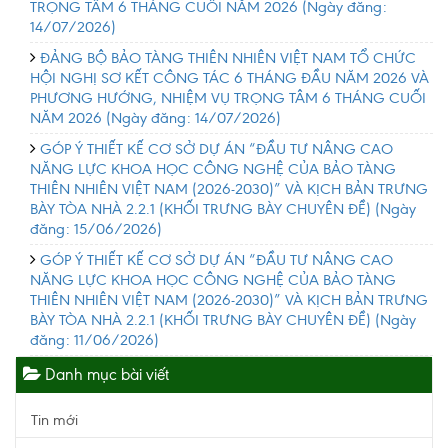
TRỌNG TÂM 6 THÁNG CUỐI NĂM 2026
(Ngày đăng:
14/07/2026)
ĐẢNG BỘ BẢO TÀNG THIÊN NHIÊN VIỆT NAM TỔ CHỨC
HỘI NGHỊ SƠ KẾT CÔNG TÁC 6 THÁNG ĐẦU NĂM 2026 VÀ
PHƯƠNG HƯỚNG, NHIỆM VỤ TRỌNG TÂM 6 THÁNG CUỐI
NĂM 2026
(Ngày đăng: 14/07/2026)
GÓP Ý THIẾT KẾ CƠ SỞ DỰ ÁN “ĐẦU TƯ NÂNG CAO
NĂNG LỰC KHOA HỌC CÔNG NGHỆ CỦA BẢO TÀNG
THIÊN NHIÊN VIỆT NAM (2026-2030)” VÀ KỊCH BẢN TRƯNG
BÀY TÒA NHÀ 2.2.1 (KHỐI TRƯNG BÀY CHUYÊN ĐỀ)
(Ngày
đăng: 15/06/2026)
GÓP Ý THIẾT KẾ CƠ SỞ DỰ ÁN “ĐẦU TƯ NÂNG CAO
NĂNG LỰC KHOA HỌC CÔNG NGHỆ CỦA BẢO TÀNG
THIÊN NHIÊN VIỆT NAM (2026-2030)” VÀ KỊCH BẢN TRƯNG
BÀY TÒA NHÀ 2.2.1 (KHỐI TRƯNG BÀY CHUYÊN ĐỀ)
(Ngày
đăng: 11/06/2026)
Danh mục bài viết
Tin mới