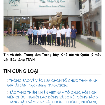
Tin và ảnh: Trung tâm Trưng bày, Chế tác và Quản lý mẫu
vật, Bảo tàng TNVN
TIN CÙNG LOẠI
THÔNG BÁO VỀ VIỆC LỰA CHỌN TỔ CHỨC THẨM ĐỊNH
GIÁ TÀI SẢN
(Ngày đăng: 31/07/2026)
BẢO TÀNG THIÊN NHIÊN VIỆT NAM TỔ CHỨC HỘI NGHỊ
VIÊN CHỨC, NGƯỜI LAO ĐỘNG VÀ SƠ KẾT CÔNG TÁC 6
THÁNG ĐẦU NĂM 2026 VÀ PHƯƠNG HƯỚNG, NHIỆM VỤ