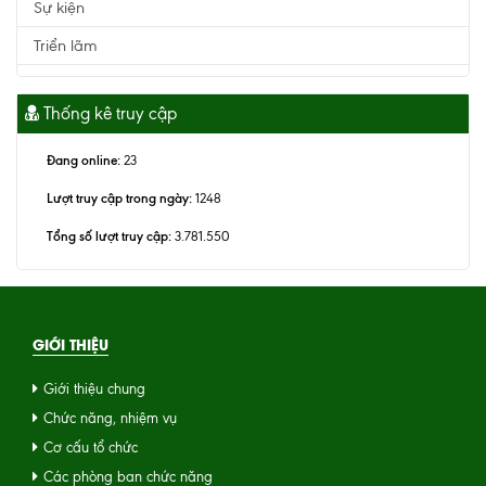
Sự kiện
Triển lãm
Thống kê truy cập
Đang online:
23
Lượt truy cập trong ngày:
1248
Tổng số lượt truy cập:
3.781.550
GIỚI THIỆU
Giới thiệu chung
Chức năng, nhiệm vụ
Cơ cấu tổ chức
Các phòng ban chức năng