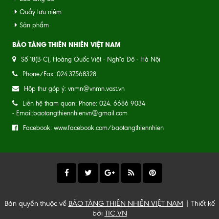
Quầy lưu niệm
Sản phẩm
BẢO TÀNG THIÊN NHIÊN VIỆT NAM
Số 18(B-C), Hoàng Quốc Việt - Nghĩa Đô - Hà Nội
Phone/Fax: 024.37568328
Hộp thư góp ý: vnmn@vnmn.vast.vn
Liên hệ tham quan: Phone: 024. 6686 9034
- Email:baotangthiennhienvn@gmail.com
Facebook: www.facebook.com/baotangthiennhien
Bản quyền thuộc về
BẢO TÀNG THIÊN NHIÊN VIỆT NAM
| Thiết kế
bởi
TIC.VN